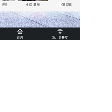
无锡
中国 苏州
中国 深圳
首页
亚广会客厅
合作伙伴
联系我们
邮箱：vip
@acemarketing.com.cn