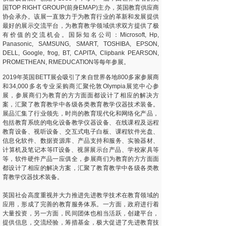
国TOP RIGHT GROUP(前身EMAP)主办，英国教育供应商
协会承办。该展一直致力于为教育行业的革新和发展提供
最好的展示交流平台，为教育教学领域供求双方提供了极
有价值的交流机会。国际知名公司：Microsoft, Hp,
Panasonic, SAMSUNG, SMART, TOSHIBA, EPSON,
DELL, Google, frog, BT, CAPITA, Clipbank PEARSON,
PROMETHEAN, RMEDUCATION等每年参展。
2019年英国BETT展会吸引了来自世界各地800多家参展商
和34,000多名专业采购商汇聚伦敦Olympia展览中心参
展，参展商们为教育的方方面面都设计了相应的解决方
案，汇聚了教育教学中各级各类教育教学仪器技术装备。
展品汇集了行业领先，时尚的教育现代化和网络化产品，
包括教育系统的电化设备教学仪器设备、在线课程及远程
教育设备、视听设备、交互式电子白板、课程软件光盘、
信息化软件、数据资源库、产品支持和服务、实验器材、
计算机及笔记本等IT设备、视屏展示台产品、学校家具等
等，软件硬件产品一应俱全，参展商们为教育的方方面面
都设计了相应的解决方案，汇聚了教育教学中各级各类教
育教学仪器技术装备。
英国社会高度重视并大力推进先进教学技术在教育领域的
应用，形成了完善的教育服务体系。一方面，政府进行着
大量投资，另一方面，民间团体也相当活跃，创建平台，
提供信息，交流经验，筹措基金，极大促进了先进教育技