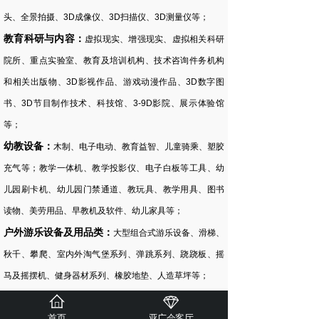
头、全景拍摄、3D成像仪、3D扫描仪、3D测量仪等；
教育科研与内容：
虚拟现实、增强现实、虚拟相关科研
院所、重点实验室、教育及培训机构、技术咨询件务机构
和相关出版物、3D影视作品、游戏动漫作品、3D数字图
书、3D节目制作技术、科技馆、3-9D影院、展示体验馆
等；
幼教设备：
木制、电子电动、教育益智、儿童骑乘、塑胶
充气等；教学一体机、教学投影仪、电子白板等工具、幼
儿园刷卡机、幼儿园门禁通道、教玩具、教学用具、图书
读物、美劳用品、早教机及软件、幼儿家具等；
户外游乐设备及用品类：
大型组合式游乐设备、滑梯、
秋千、攀爬、室内外淘气堡系列、弹跳系列、跷跷板、摇
马及摇摆机、健身器材系列、橡胶地垫、人造草坪等；
各行业应用解决方案：
汽车制造、装备制造、航空航
首页
亚广会客厅